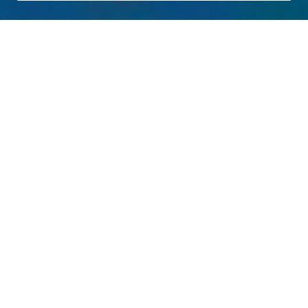
Новости
«Нужно максимально сконцентрироваться на
главном и правильно расставить приоритеты: в
петербургском парламенте стартовали «нулевые
чтения» проекта бюджета города на ближайшие
три года
Сегодня 20:05
Роль креативных индустрий в сохранении
культурного суверенитета и развитии