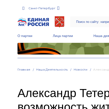
Санкт-Петербург
О партии
Лица партии
Наша дея
Местные общественные приемные Партии
Руководитель Региональной обще
Народная программа «Единой России»
Главная
Наша Деятельность
Новости
Александ
Александр Тетер
возможность жи