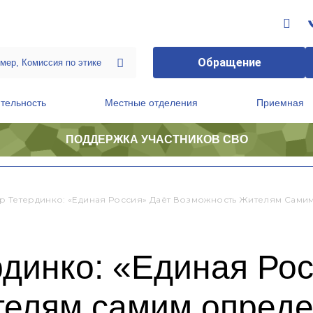
Обращение
тельность
Местные отделения
Приемная
ПОДДЕРЖКА УЧАСТНИКОВ СВО
ственной приемной Председателя Партии
Президиум регионального политического совета
р Тетердинко: «Единая Россия» Даёт Возможность Жителям Сами
динко: «Единая Рос
телям самим опреде