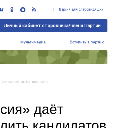
Версия для слабовидящих
Личный кабинет сторонника/члена Партии
Мультимедиа
Вступить в партию
Региональный исполнительный комитет
м Определить Кандидатов
сия» даёт
лить кандидатов