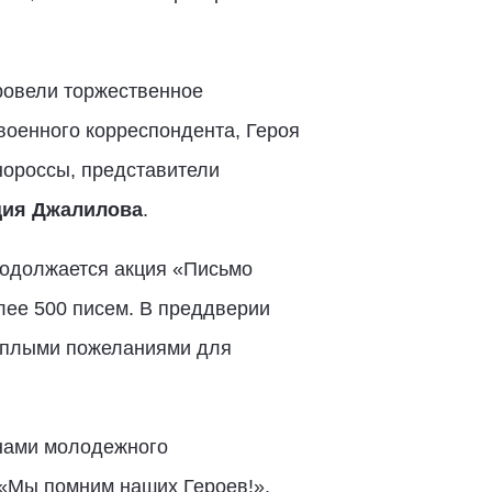
ровели торжественное
военного корреспондента, Героя
нороссы, представители
ия Джалилова
.
родолжается акция «Письмо
лее 500 писем. В преддверии
тёплыми пожеланиями для
енами молодежного
 «Мы помним наших Героев!».