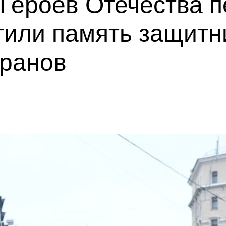
 Героев Отечества п
тили память защитн
еранов