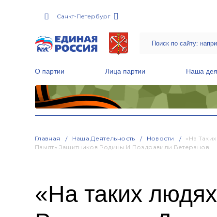
Санкт-Петербург
О партии
Лица партии
Наша дея
Местные общественные приемные Партии
Руководитель Региональной обще
Народная программа «Единой России»
Главная
Наша Деятельность
Новости
«На Таки
Память Защитников Родины И Поздравили Ветеранов
«На таких людях