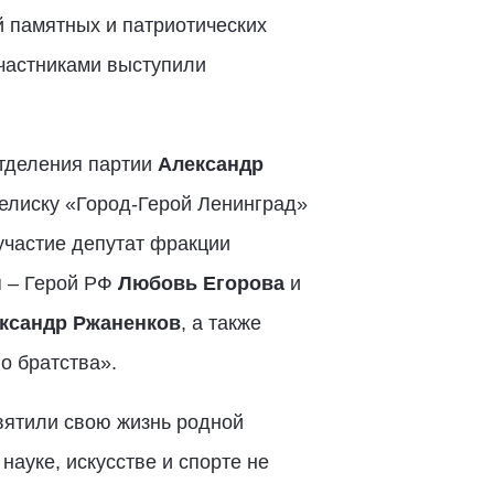
й памятных и патриотических
участниками выступили
отделения партии
Александр
елиску «Город-Герой Ленинград»
участие депутат фракции
я – Герой РФ
Любовь Егорова
и
ксандр Ржаненков
, а также
о братства».
вятили свою жизнь родной
ауке, искусстве и спорте не