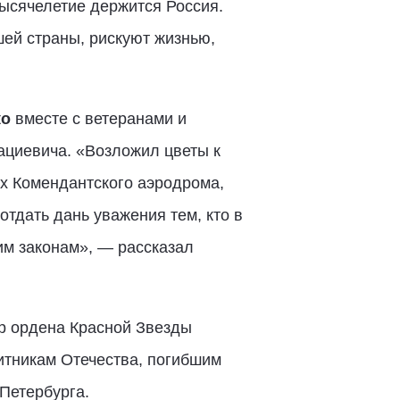
тысячелетие держится Россия.
шей страны, рискуют жизнью,
ко
вместе с ветеранами и
ациевича. «Возложил цветы к
ах Комендантского аэродрома,
тдать дань уважения тем, кто в
им законам», — рассказал
ер ордена Красной Звезды
итникам Отечества, погибшим
Петербурга.