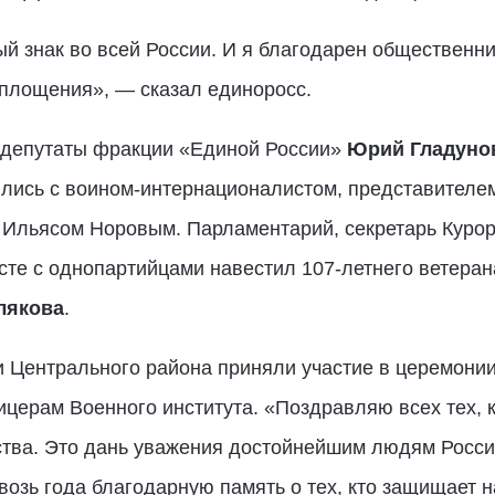
й знак во всей России. И я благодарен общественни
оплощения», — сказал единоросс.
 депутаты фракции «Единой России»
Юрий Гладуно
лись с воином-интернационалистом, представителем
 Ильясом Норовым. Парламентарий, секретарь Курор
сте с однопартийцами навестил 107-летнего ветера
лякова
.
 Центрального района приняли участие в церемонии
церам Военного института. «Поздравляю всех тех, к
ства. Это дань уважения достойнейшим людям Росси
возь года благодарную память о тех, кто защищает н