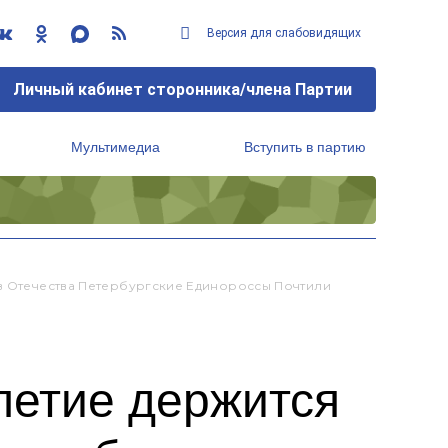
Версия для слабовидящих
Личный кабинет сторонника/члена Партии
Мультимедиа
Вступить в партию
Региональный исполнительный комитет
ев Отечества Петербургские Единороссы Почтили
летие держится