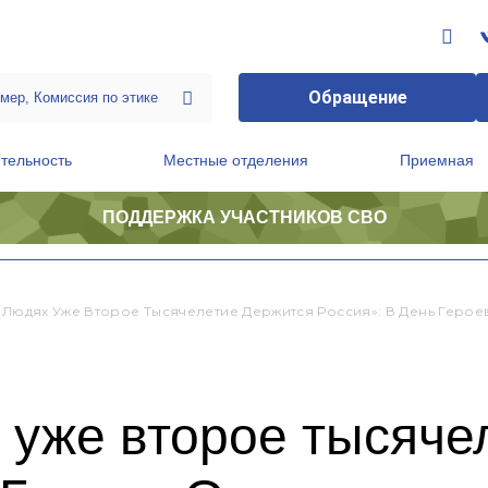
Обращение
тельность
Местные отделения
Приемная
ПОДДЕРЖКА УЧАСТНИКОВ СВО
ственной приемной Председателя Партии
Президиум регионального политического совета
х Людях Уже Второе Тысячелетие Держится Россия»: В День Геро
 уже второе тысяче