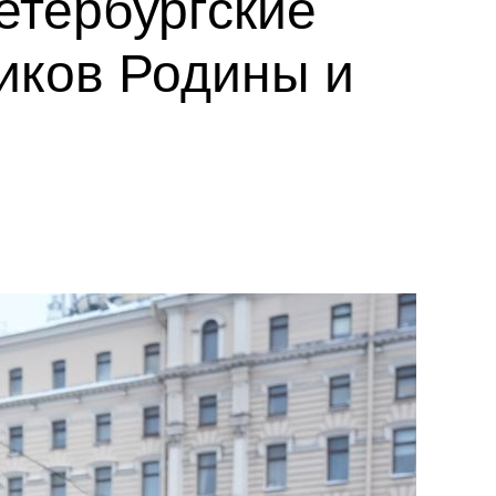
етербургские
иков Родины и