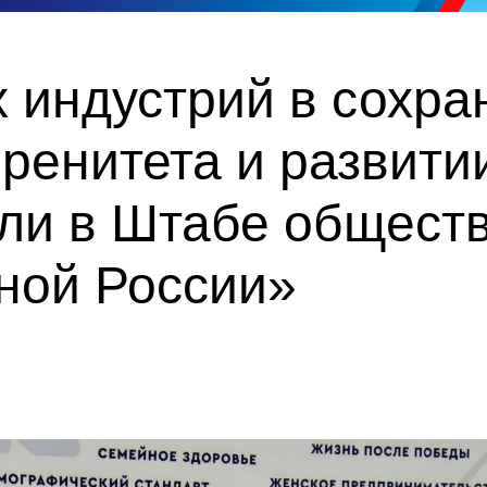
 индустрий в сохра
еренитета и развит
или в Штабе общест
ной России»