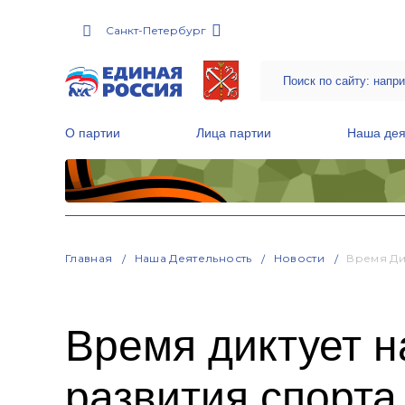
Санкт-Петербург
О партии
Лица партии
Наша дея
Местные общественные приемные Партии
Руководитель Региональной обще
Народная программа «Единой России»
Главная
Наша Деятельность
Новости
Время Ди
Время диктует 
развития спорта