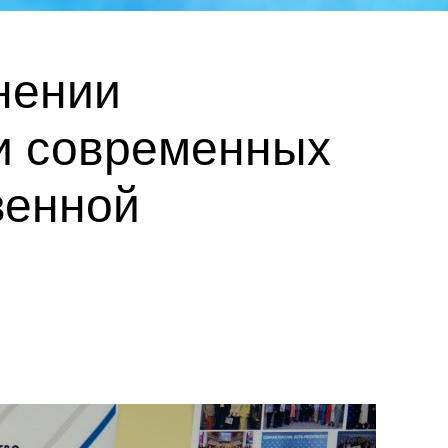
нении
ии современных
венной