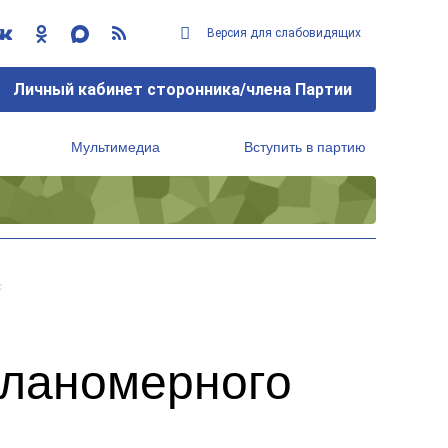
Версия для слабовидящих
Личный кабинет сторонника/члена Партии
Мультимедиа
Вступить в партию
Региональный исполнительный комитет
с
планомерного