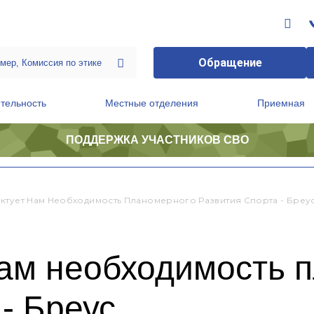
Обращение
тельность
Местные отделения
Приемная
ПОДДЕРЖКА УЧАСТНИКОВ СВО
ственной приемной Председателя Партии
Президиум регионального политического совета
ктует Нам Необходимость Планомерного Развития Спорта - Бреу
нам необходимость 
 - Бреус