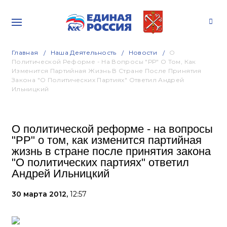
Главная
Наша Деятельность
Новости
О
Политической Реформе - На Вопросы "РР" О Том, Как
Изменится Партийная Жизнь В Стране После Принятия
Закона "О Политических Партиях" Ответил Андрей
Ильницкий
О политической реформе - на вопросы
"РР" о том, как изменится партийная
жизнь в стране после принятия закона
"О политических партиях" ответил
Андрей Ильницкий
30 марта 2012,
12:57