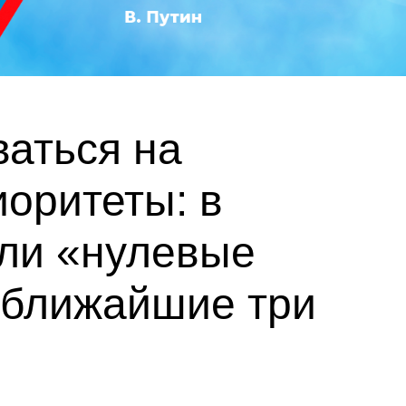
аться на
иоритеты: в
али «нулевые
 ближайшие три