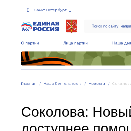
Санкт-Петербург
О партии
Лица партии
Наша дея
Местные общественные приемные Партии
Руководитель Региональной обще
Народная программа «Единой России»
Главная
Наша Деятельность
Новости
Соколова
Соколова: Новы
доступнее помо