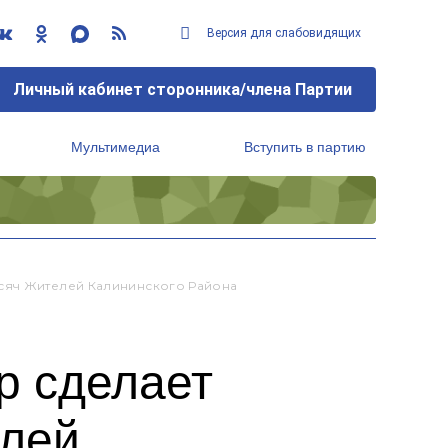
Версия для слабовидящих
Личный кабинет сторонника/члена Партии
Мультимедиа
Вступить в партию
Региональный исполнительный комитет
ысяч Жителей Калининского Района
р сделает
елей