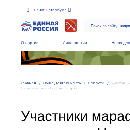
Санкт-Петербург
О партии
Лица партии
Наша дея
Местные общественные приемные Партии
Руководитель Региональной обще
Народная программа «Единой России»
Главная
Наша Деятельность
Новости
Участник
Национальных Видов Спорта
Участники мара