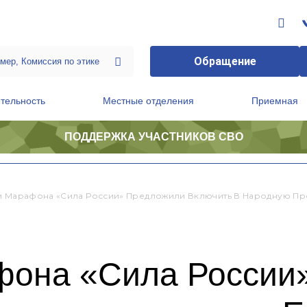
Обращение
тельность
Местные отделения
Приемная
ПОДДЕРЖКА УЧАСТНИКОВ СВО
ственной приемной Председателя Партии
Президиум регионального политического совета
и Марафона «Сила России» Предложили Включить В Народную П
фона «Сила России