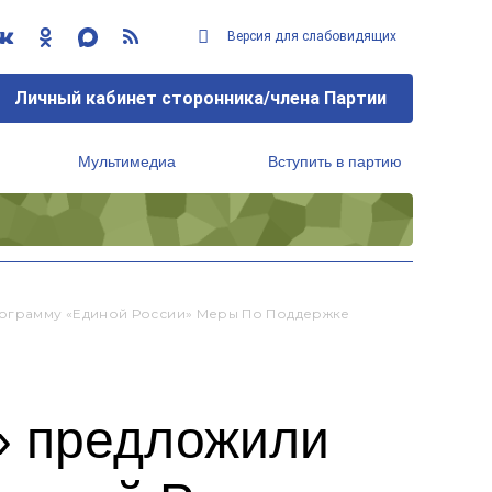
Версия для слабовидящих
Личный кабинет сторонника/члена Партии
Мультимедиа
Вступить в партию
Региональный исполнительный комитет
рограмму «Единой России» Меры По Поддержке
» предложили