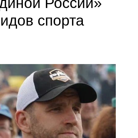
диной России»
идов спорта