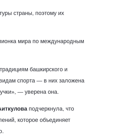
уры страны, поэтому их
мпионка мира по международным
 традициям башкирского и
видам спорта — в них заложена
учки», — уверена она.
Аиткулова
подчеркнула, что
ений, которое объединяет
ю.