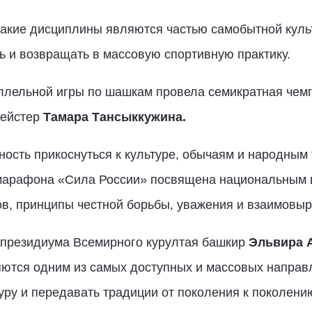
акие дисциплины являются частью самобытной культ
ь и возвращать в массовую спортивную практику.
аллельной игры по шашкам провела семикратная че
мейстер
Тамара Тансыккужина.
ность прикоснуться к культуре, обычаям и народным
марафона «Сила России» посвящена национальным 
в, принципы честной борьбы, уважения и взаимовыр
 президиума Всемирного курултая башкир
Эльвира 
ются одним из самых доступных и массовых направл
туру и передавать традиции от поколения к поколени