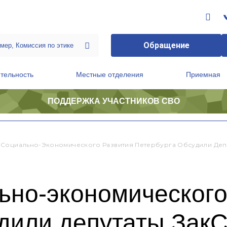
Обращение
тельность
Местные отделения
Приемная
ПОДДЕРЖКА УЧАСТНИКОВ СВО
ственной приемной Председателя Партии
Президиум регионального политического совета
Социально-Экономического Развития Петербурга Обсудили Депу
ьно-экономического
дили депутаты ЗакС