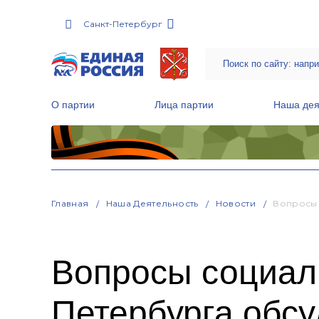
Санкт-Петербург
О партии
Лица партии
Наша дея
Местные общественные приемные Партии
Руководитель Региональной обще
Народная программа «Единой России»
Главная
Наша Деятельность
Новости
Вопросы 
Вопросы социал
Петербурга обсу