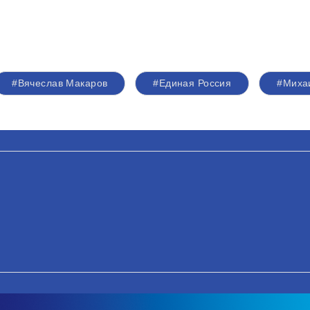
#Вячеслав Макаров
#Единая Россия
#Миха