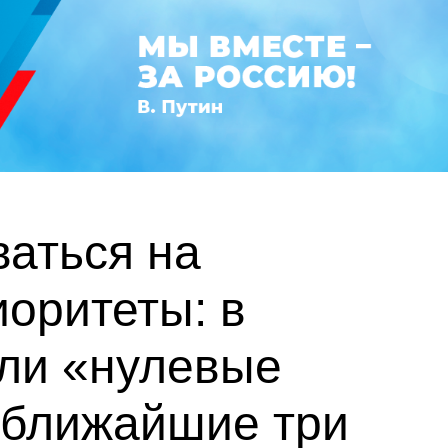
аться на
иоритеты: в
али «нулевые
 ближайшие три