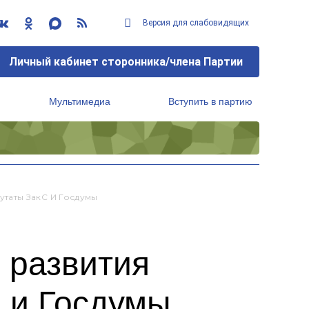
Версия для слабовидящих
Личный кабинет сторонника/члена Партии
Мультимедиа
Вступить в партию
Региональный исполнительный комитет
таты ЗакС И Госдумы
 развития
 и Госдумы