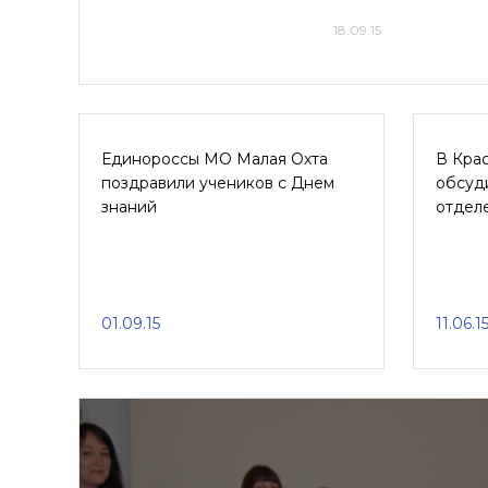
18.09.15
Единороссы МО Малая Охта
В Кра
поздравили учеников с Днем
обсуд
знаний
отдел
01.09.15
11.06.1