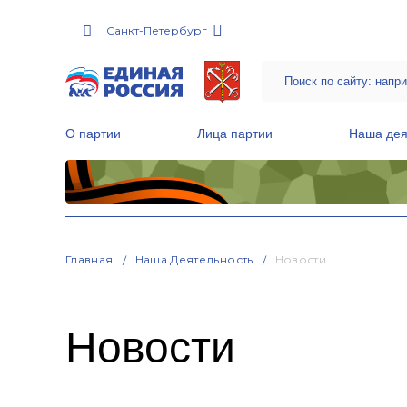
Санкт-Петербург
О партии
Лица партии
Наша дея
Местные общественные приемные Партии
Руководитель Региональной обще
Народная программа «Единой России»
Главная
Наша Деятельность
Новости
Новости