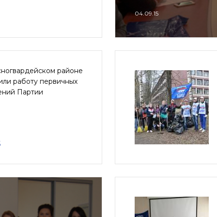
04.09.15
сногвардейском районе
или работу первичных
ений Партии
5