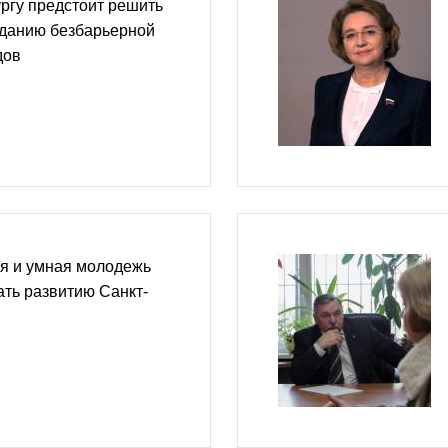
ргу предстоит решить
зданию безбарьерной
дов
ая и умная молодежь
ать развитию Санкт-