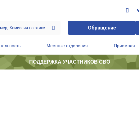
Обращение
тельность
Местные отделения
Приемная
ПОДДЕРЖКА УЧАСТНИКОВ СВО
ственной приемной Председателя Партии
Президиум регионального политического совета