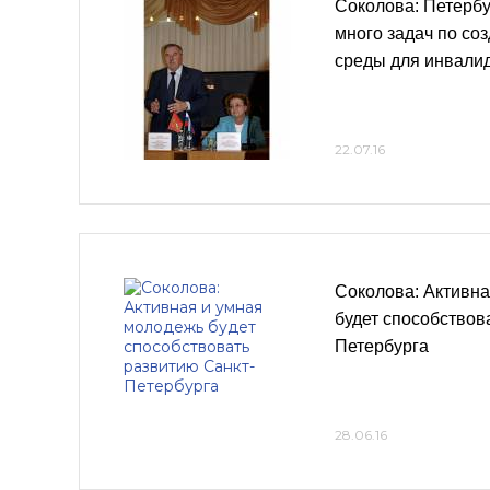
Соколова: Петербу
много задач по со
среды для инвали
22.07.16
Соколова: Активн
будет способствов
Петербурга
28.06.16