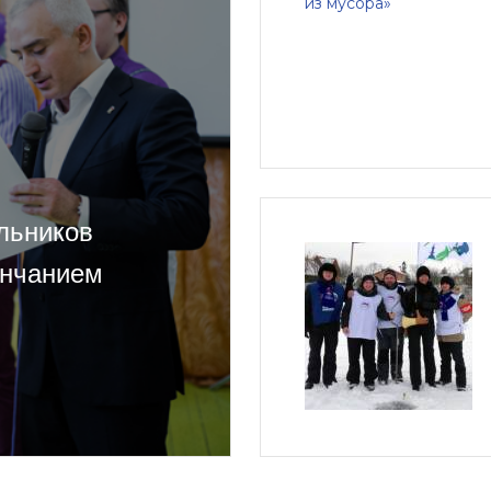
льников
ончанием