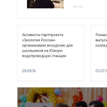
28.11.16
Активисты партпроекта
Роман
«Экология России»
выпус
организовали экскурсию для
колле
школьников на Южную
водопроводную станцию
29.09.16
01.07.1