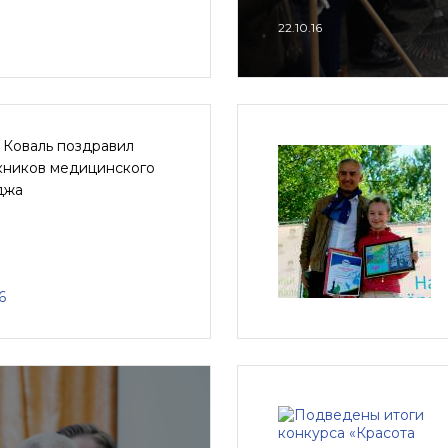
22.10.16
 Коваль поздравил
кников медицинского
джа
6