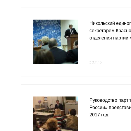
Никольский единог
секретарем Красно
отделения партии
30.11.16
Руководство партп
России» представи
2017 год