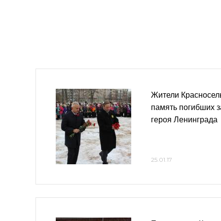
Жители Красносель
память погибших з
героя Ленинграда
25.01.17