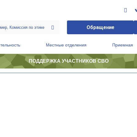
Обращение
тельность
Местные отделения
Приемная
ПОДДЕРЖКА УЧАСТНИКОВ СВО
ственной приемной Председателя Партии
Президиум регионального политического совета