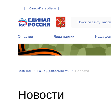
Санкт-Петербург
О партии
Лица партии
Наша дея
Местные общественные приемные Партии
Руководитель Региональной обще
Народная программа «Единой России»
Главная
Наша Деятельность
Новости
Новости