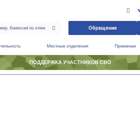
Обращение
тельность
Местные отделения
Приемная
ПОДДЕРЖКА УЧАСТНИКОВ СВО
ственной приемной Председателя Партии
Президиум регионального политического совета