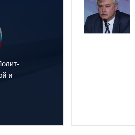
Полит-
ой и