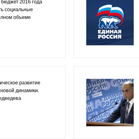
 бюджет 2016 года
ть социальные
олном объеме
ическое развитие
 новой динамики.
едведева