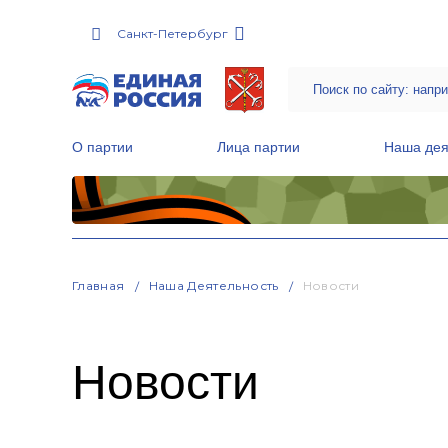
Санкт-Петербург
О партии
Лица партии
Наша дея
Местные общественные приемные Партии
Руководитель Региональной обще
Народная программа «Единой России»
Главная
Наша Деятельность
Новости
Новости