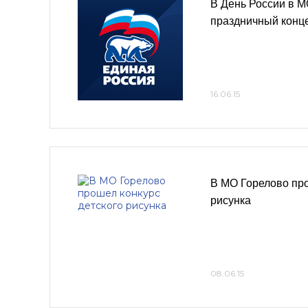
В День России в 
праздничный конц
16.06.15
В МО Горелово про
рисунка
08.06.15