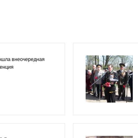
ошла внеочередная
енция