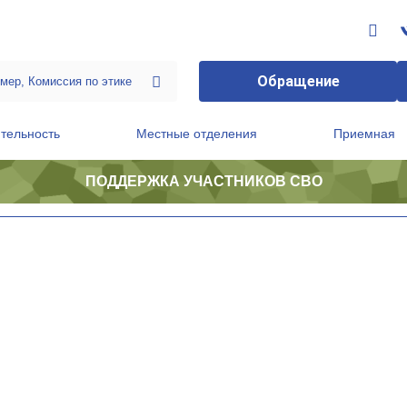
Обращение
тельность
Местные отделения
Приемная
ПОДДЕРЖКА УЧАСТНИКОВ СВО
ственной приемной Председателя Партии
Президиум регионального политического совета