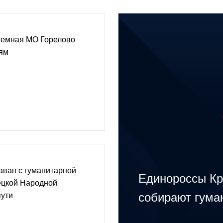
иемная МО Горелово
лям
аван с гуманитарной
Единороссы Кр
цкой Народной
собирают гума
пути