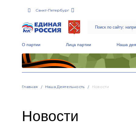
Санкт-Петербург
О партии
Лица партии
Наша дея
Местные общественные приемные Партии
Руководитель Региональной обще
Народная программа «Единой России»
Главная
Наша Деятельность
Новости
Новости