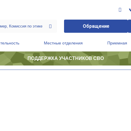
Обращение
тельность
Местные отделения
Приемная
ПОДДЕРЖКА УЧАСТНИКОВ СВО
ственной приемной Председателя Партии
Президиум регионального политического совета