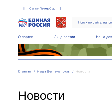
Санкт-Петербург
О партии
Лица партии
Наша дея
Местные общественные приемные Партии
Руководитель Региональной обще
Народная программа «Единой России»
Главная
Наша Деятельность
Новости
Новости