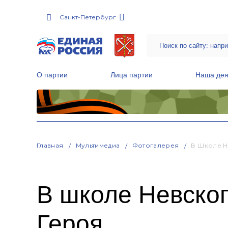
Санкт-Петербург
О партии
Лица партии
Наша дея
Местные общественные приемные Партии
Руководитель Региональной обще
Народная программа «Единой России»
Главная
Мультимедиа
Фотогалерея
В Школе Н
В школе Невско
Героя