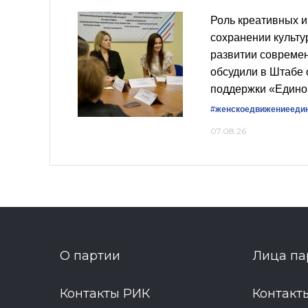
Роль креативных и
сохранении культу
развитии совреме
обсудили в Штабе
поддержки «Едино
#женскоедвижениееди
07.08.26
О партии
Лица па
Контакты РИК
Контакт