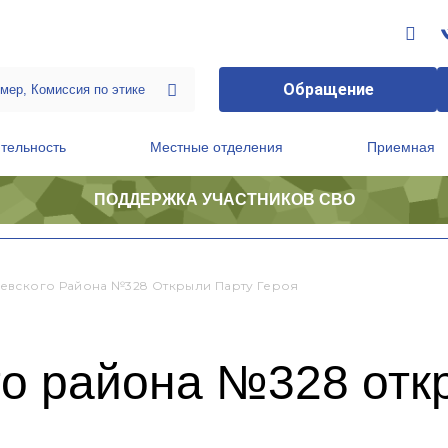
Обращение
тельность
Местные отделения
Приемная
ПОДДЕРЖКА УЧАСТНИКОВ СВО
ственной приемной Председателя Партии
Президиум регионального политического совета
евского Района №328 Открыли Парту Героя
го района №328 отк