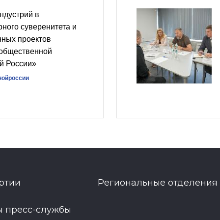
ндустрий в
рного суверенитета и
нных проектов
 общественной
й России»
нойроссии
ртии
Региональные отделения
ы пресс-службы