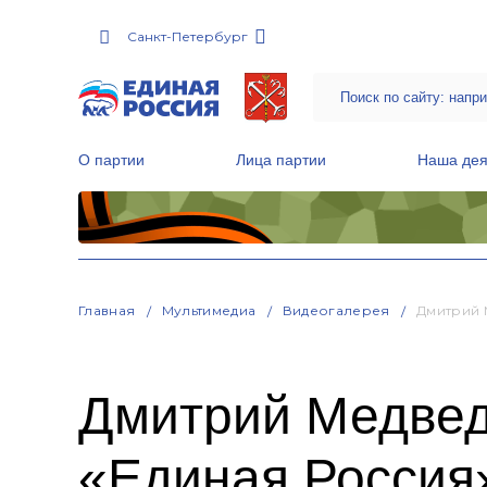
Санкт-Петербург
О партии
Лица партии
Наша дея
Местные общественные приемные Партии
Руководитель Региональной обще
Народная программа «Единой России»
Главная
Мультимедиа
Видеогалерея
Дмитрий 
Дмитрий Медвед
«Единая Россия