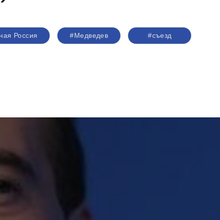
ная Россия
#Медведев
#съезд