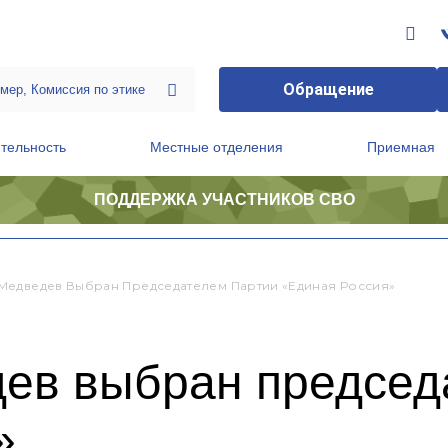
Обращение
тельность
Местные отделения
Приемная
ПОДДЕРЖКА УЧАСТНИКОВ СВО
ственной приемной Председателя Партии
Президиум регионального политического совета
Медведев Выбран Председателем Партии «Единая Россия»
ев выбран председ
»