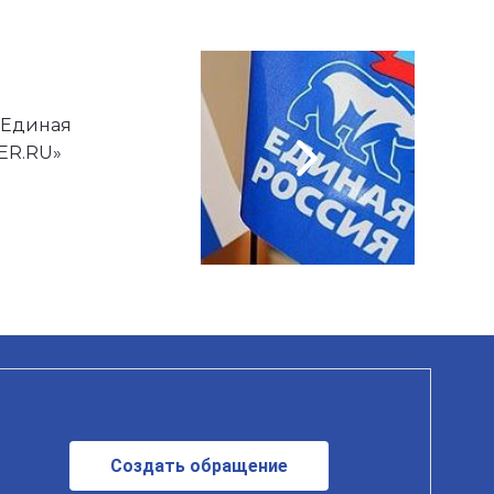
 "Единая
 ER.RU»
Создать обращение