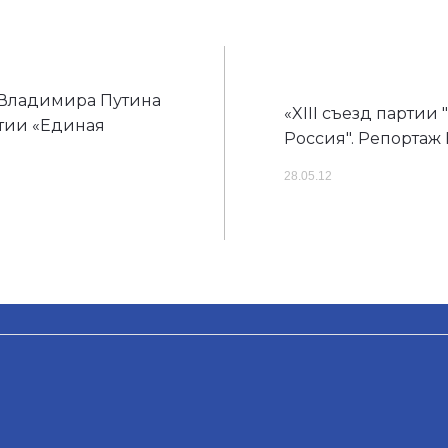
Владимира Путина
«XIII съезд партии
ртии «Единая
Россия". Репортаж
28.05.12