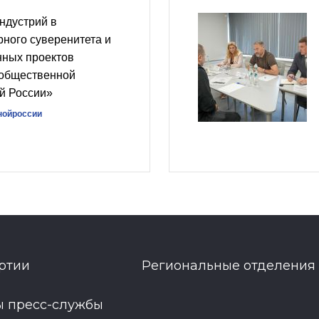
ндустрий в
рного суверенитета и
нных проектов
 общественной
й России»
нойроссии
ртии
Региональные отделения
ы пресс-службы