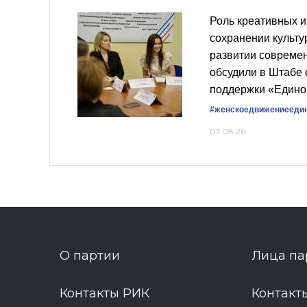
Роль креативных и
сохранении культу
развитии совреме
обсудили в Штабе
поддержки «Едино
#женскоедвижениееди
07.08.26
О партии
Лица па
Контакты РИК
Контакт