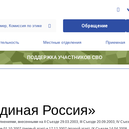
Обращение
тельность
Местные отделения
Приемная
ПОДДЕРЖКА УЧАСТНИКОВ СВО
ственной приемной Председателя Партии
Президиум регионального политического совета
Единая Россия»
лнениями, внесенными на II Съезде
29.03.2003
, III Съезде
20.09.2003
, IV Съе
зде
01.10.2007
(первый этап) и
17.12.2007
(второй этап), IX Съезде
14.04.2008
,