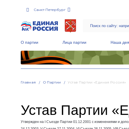
Санкт-Петербург
О партии
Лица партии
Наша дея
Местные общественные приемные Партии
Руководитель Региональной обще
Народная программа «Единой России»
Главная
О Партии
Устав Партии «Единая Россия»
Устав Партии «
Утвержден на I Съезде Партии
01.12.2001
с изменениями и допо
24.12.2003
, V Съезде
27.11.2004
, VI Съезде
26.11.2005
, VIII Съе